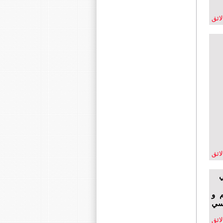
لائق
لائق
م و
اسي
لائق