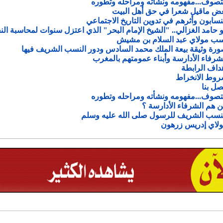
تصوف...مفهومه ونشأته ومراحله وتطوره
ض ماقيل شعرا في حق أهل البيت
نسابون وأثرهم في تدوين التاريخ الاجتماعي
و حامد الغزالي.. "الشيخ الإمام البحر" الذي اعتزل سنوات لمحاسبة ال
ب مولاي عبد السلام بن مشيش
رة وثيقة بيعة الملك محمد السادس ودور النسب الشريف فيها
شرفاء الأدارسة وأبناء عمومتهم بالمغرب
داف الرابطة
وط الانخراط
صل بنا
تصوف...مفهومه ونشأته ومراحله وتطوره
 هم الشرفاء الأدارسة ؟
نسب الشريف للرسول صلى الله عليه وسلم
لاي إدريس زرهون