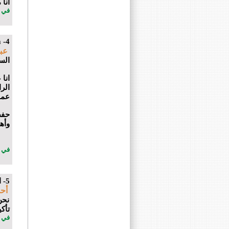
انا
في 21 أبريل 2019 الساعة 27 : 
m
4-
عبد
الس
انا
الر
عمو
حفظ
وأه
في 16 يونيو 2019 الساعة 33 : 
5- التأصيل في نسب عمر يشهر أبو عزوم بن حامد بن عامر إلى امحمد الفاسي
أح
نحن
تأك
في 04 شتنبر 2019 الساعة 44 : 