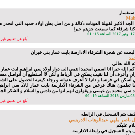
Mah
الجد الاكبر لقبيلة العونات دكالة و من اصل بطن اولاد حميد التي انحدر م 
كنا شرفاء كما سمعت جزيتم خيرا
01
أبلغ عن تعليق غير 
مد
م الله تعالى
كم الله خيرا انا اسمي امحمد انتمي الى دوار أولاد سي ابراهيم ايت عمار 
ان وأعرف أن لنا نقيب يسكن في الرباط و لكن لأا أستطيع أن أتواصل معه
ي أسكن في فرنسا و تانيا لا أعرف عنوانه و رجاء كيفية الحصول على الش
ا تعلمون هناك فرعين من الشرفاء الادارسة بايت عمار ا,لاد سي ابراهي
اد سي محمد بن عيسى و يقولون انهم اتوا من دادس و السلام و الشكر الج
00
أبلغ عن تعليق غير 
ل ناصر ملهي عبدالوهاب الادريسي
لام عليكم
 يتم التسجيل في رابطة الادارسه