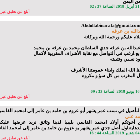
 من اليمن
02
أبلغ عن تعليق غير 
Abdullabinarafa@gmail.co
الله بن عرفه
لام عليكم ورحمة الله وبركاتة
 عبدالله بن عرفه جدي السلطان محمد بن عرفه بن محمد
ابع،ارغب في التواصل مع نقابة الأشراف المغربية لأكمال
د نسبي وتثبيته
 الله الملك وابناء عمومتنا الأشرف
ل المغرب من كل سؤ و مكروه
09
أبلغ عن تعليق غير 
مد علي
 أخوتكم أولاد امحمد الفاسي بليبيا لدينا وثائق نريد عرضها عليك
يدهايتناول أصل جدي عمر يشهر بو عزوم بن حامد بن عامر إلى امحمد الف
16
أبلغ عن تعليق غير 