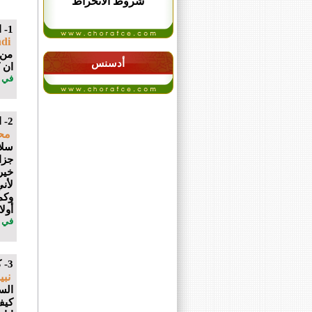
شروط الانخراط
1- استفسار
di
من 
أدسنس
ان 
في 17 نونبر 2017 الساعة 15 : 
2- البحث عن شجرة الشرفاء الادارسة بايت عمار بني خيران
مح
سلا
جزا
خير
لأن
وكم
أول
في 08 مارس 2018 الساعة 19 : 
3- كيف يتم التسجيل في الرابطه
نبي
الس
كيف