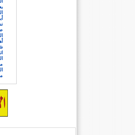
ال
بع
ال
أب
نس
صو
ال
أه
شر
ات
ال
من
ال
مو