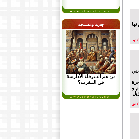
نها
جديد ومستجد
لائق
بني
من هم الشرفاء الأدارسة
جرة
في المغرب؟
م و
زيل
لائق